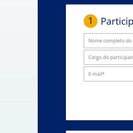
1
Partici
Nome completo do 
Cargo do participan
E-mail*