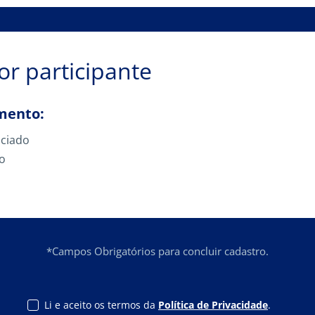
or participante
mento:
ociado
to
*Campos Obrigatórios para concluir cadastro.
Li e aceito os termos da
Política de Privacidade
.