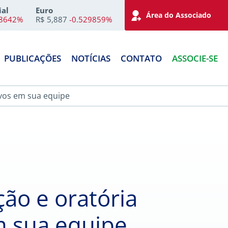
ial
Euro
Área do Associado
28642%
R$ 5,887
-0.529859%
PUBLICAÇÕES
NOTÍCIAS
CONTATO
ASSOCIE-SE
ivos em sua equipe
ção e oratória
m sua equipe