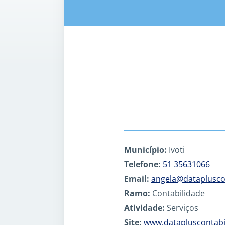
Município:
Ivoti
Telefone:
51 35631066
Email:
angela@dataplusco
Ramo:
Contabilidade
Atividade:
Serviços
Site:
www.datapluscontabi