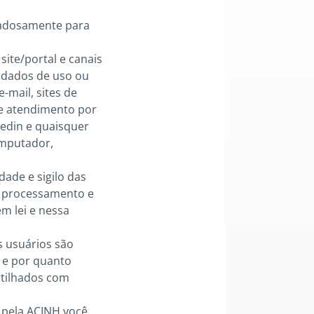
uidadosamente para
site/portal e canais
e dados de uso ou
-mail, sites de
 de atendimento por
kedin e quaisquer
omputador,
dade e sigilo das
o processamento e
m lei e nessa
s usuários são
a e por quanto
rtilhados com
s pela ACINH você