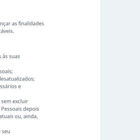
nçar as finalidades
áveis.
s às suas
soais;
desatualizados;
ssários e
 sem excluir
 Pessoais depois
tuais ou, ainda,
o seu