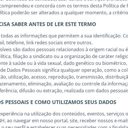
 compreendeu e concorda com os termos desta Política de P
ítica poderão ser alterados a qualquer momento, a critéri
CISA SABER ANTES DE LER ESTE TERMO
 todas as informações que permitem a sua identificação. 
l, telefone, link redes sociais entre outros.
íveis são dados pessoais relacionados à origem racial ou é
lítica, filiação a sindicato ou a organização de caráter religi
rente à saúde ou à vida sexual, dado genético ou biométrico
de Dados Pessoais significa qualquer operação, como a col
ação, utilização, acesso, reprodução, transmissão, distribui
zenamento, eliminação, avaliação ou controle da informaç
erência, difusão ou extração, realizada com dados pessoai
S PESSOAIS E COMO UTILIZAMOS SEUS DADOS
xperiência na utilização dos conteúdos, eventos, serviços
NH, ao navegar em nosso portal, site, receber nossos e-mail
 o seu perfil e estabelecer suas necessidades com a finali