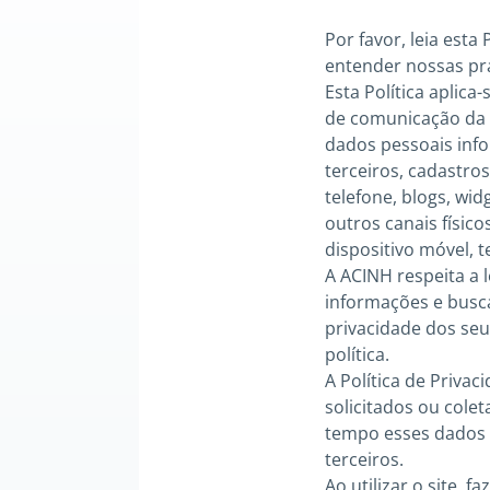
Por favor, leia esta
entender nossas pr
Esta Política aplica
de comunicação da A
dados pessoais info
terceiros, cadastros
telefone, blogs, wi
outros canais físic
dispositivo móvel, t
A ACINH respeita a 
informações e busc
privacidade dos seu
política.
A Política de Priva
solicitados ou cole
tempo esses dados 
terceiros.
Ao utilizar o site, 