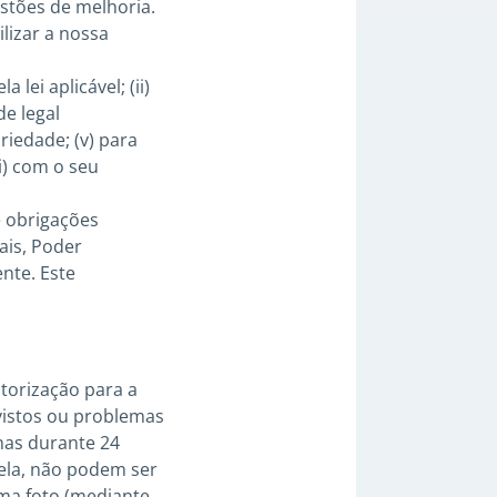
stões de melhoria.
lizar a nossa
ei aplicável; (ii)
de legal
riedade; (v) para
i) com o seu
e obrigações
ais, Poder
nte. Este
torização para a
vistos ou problemas
nas durante 24
dela, não podem ser
uma foto (mediante