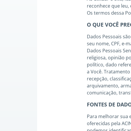
reconhece que leu,
Os termos dessa Pol
O QUE VOCÊ PRE
Dados Pessoais são
seu nome, CPF, e-mai
Dados Pessoais Sens
religiosa, opinião po
político, dado refe
a Você. Tratamento 
recepção, classific
arquivamento, arma
comunicação, transf
FONTES DE DADO
Para melhorar sua e
oferecidas pela ACI
podemos identificar