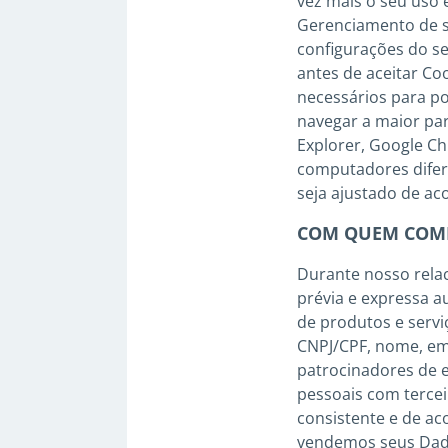
vez mais o seu uso 
Gerenciamento de se
configurações do se
antes de aceitar Co
necessários para pos
navegar a maior par
Explorer, Google Ch
computadores difere
seja ajustado de ac
COM QUEM COMP
Durante nosso rela
prévia e expressa 
de produtos e servi
CNPJ/CPF, nome, emp
patrocinadores de 
pessoais com tercei
consistente e de ac
vendemos seus Dado