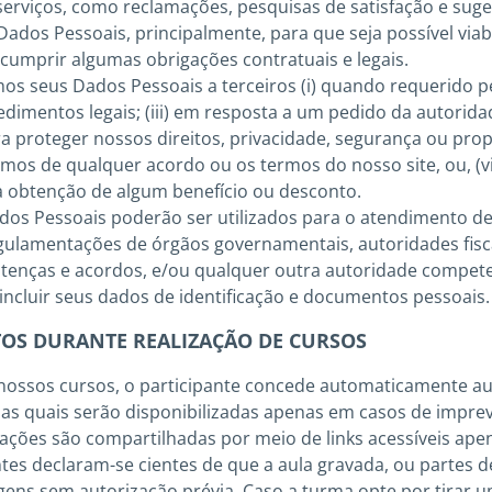
erviços, como reclamações, pesquisas de satisfação e suge
ados Pessoais, principalmente, para que seja possível viabi
 cumprir algumas obrigações contratuais e legais.
 seus Dados Pessoais a terceiros (i) quando requerido pela l
dimentos legais; (iii) em resposta a um pedido da autorida
ra proteger nossos direitos, privacidade, segurança ou prop
rmos de qualquer acordo ou os termos do nosso site, ou, (v
 obtenção de algum benefício ou desconto.
dos Pessoais poderão ser utilizados para o atendimento d
egulamentações de órgãos governamentais, autoridades fisc
ntenças e acordos, e/ou qualquer outra autoridade compete
ncluir seus dados de identificação e documentos pessoais.
OS DURANTE REALIZAÇÃO DE CURSOS
nossos cursos, o participante concede automaticamente au
 as quais serão disponibilizadas apenas em casos de impre
ações são compartilhadas por meio de links acessíveis ape
ntes declaram-se cientes de que a aula gravada, ou partes 
gens sem autorização prévia. Caso a turma opte por tirar 