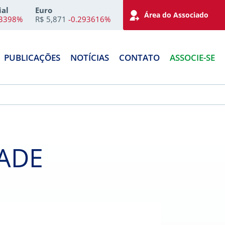
ial
Euro
Área do Associado
73398%
R$ 5,871
-0.293616%
PUBLICAÇÕES
NOTÍCIAS
CONTATO
ASSOCIE-SE
DADE