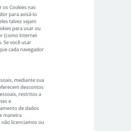
r os Cookies nas
dor para avisá-lo
eles talvez sejam
ookies para usar ou
or (como Internet
. Se você usar
e que cada navegador
soais, mediante sua
 oferecem descontos
ssoais, restritos a
tes e
lhamento de dados
de maneira
s não licenciamos ou