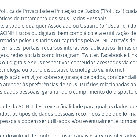
 Política de Privacidade e Proteção de Dados (“Política”) c
áticas de tratamento dos seus Dados Pessoais.
-se, a todo e qualquer Associado ou Usuário (o “Usuário”) do 
CINH físicos ou digitais, bem como à coleta e utilização d
rmados pelos usuários ou captados pela ACINH através de e
 em sites, portais, recursos interativos, aplicativos, linhas
dgets, redes sociais como Instagram, Twitter, Facebook e Lin
os ou digitais e seus respectivos conteúdos acessados via c
ecnologia ou outro dispositivo tecnológico via internet.
legislação em vigor sobre segurança de dados, confidenciali
a atender às preferências de seus usuários relacionadas a
s dados pessoais, garantindo o cumprimento do disposto e
cidade da ACINH descreve a finalidade para qual os dados do
tados, os tipos de dados pessoais recolhidos e de que form
pessoais podem ser utilizados e/ou eventualmente compa
fazer download de conteúdo, usar canais e serviços ofertado