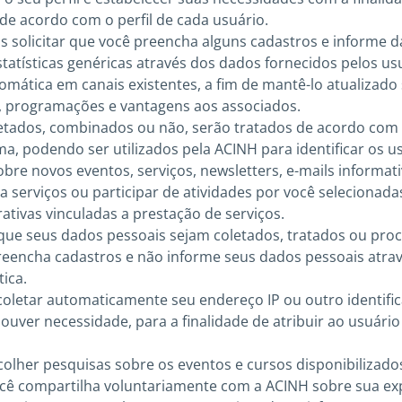
 de acordo com o perfil de cada usuário.
 solicitar que você preencha alguns cadastros e informe d
tatísticas genéricas através dos dados fornecidos pelos usu
omática em canais existentes, a fim de mantê-lo atualizado
, programações e vantagens aos associados.
tados, combinados ou não, serão tratados de acordo com a
ma, podendo ser utilizados pela ACINH para identificar os u
bre novos eventos, serviços, newsletters, e-mails informat
a serviços ou participar de atividades por você selecionadas
ativas vinculadas a prestação de serviços.
que seus dados pessoais sejam coletados, tratados ou pro
reencha cadastros e não informe seus dados pessoais atra
tica.
oletar automaticamente seu endereço IP ou outro identific
houver necessidade, para a finalidade de atribuir ao usuário 
her pesquisas sobre os eventos e cursos disponibilizado
cê compartilha voluntariamente com a ACINH sobre sua exp