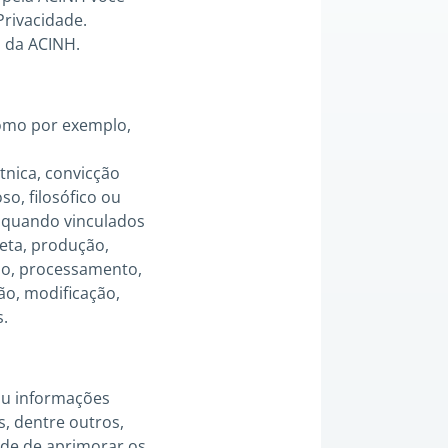
rivacidade.
o da ACINH.
Como por exemplo,
tnica, convicção
oso, filosófico ou
, quando vinculados
eta, produção,
ção, processamento,
ão, modificação,
s.
 ou informações
s, dentre outros,
dade de aprimorar os