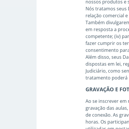
nossos produtos e s
Nós tratamos seus D
relação comercial e
Também divulgaremos
em resposta a proce
competente; (iv) pa
fazer cumprir os te
consentimento para
Além disso, seus Da
dispostas em lei, r
Judiciário, como se
tratamento poderá i
GRAVAÇÃO E FOT
Ao se inscrever em 
gravação das aulas,
de conexão. As grav
horas. Os participa
utilizadas em posta