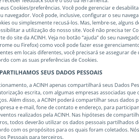
e receber feedback sobre o uso da ferramenta.
us Cookies/preferências. Você pode gerenciar e desabilita
u navegador. Você pode, inclusive, configurar o seu navega
okies ou simplesmente recusá-los. Mas, lembre-se, alguns d
sibilitar a utilização do nosso site. Você não precisa ter C
te do site da ACINH. Veja no botão “ajuda” do seu navegad
rome ou Firefox) como você pode fazer esse gerenciamento
ntes em locais diferentes, você precisará se assegurar d
ordo com as suas preferências de Cookies.
ARTILHAMOS SEUS DADOS PESSOAIS
cionamento, a ACINH apenas compartilhará seus Dados Pes
autorização escrita, com algumas empresas associadas que
ços. Além disso, a ACINH poderá compartilhar seus dados pe
resa e e-mail, fone de contato e endereço, para participan
eventos realizados pela ACINH. Nas hipóteses de comparti
ros, todos deverão utilizar os dados pessoais partilhados 
ordo com os propósitos para os quais foram coletados. Nó
s Pessoais para terceiros.