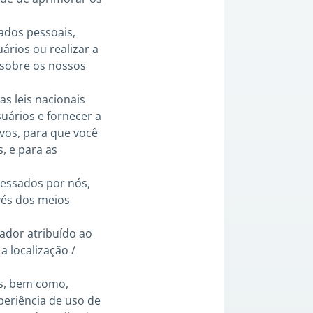
ados pessoais,
ários ou realizar a
 sobre os nossos
s leis nacionais
suários e fornecer a
ivos, para que você
, e para as
cessados por nós,
vés dos meios
ador atribuído ao
a localização /
s, bem como,
eriência de uso de