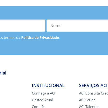
Nome
 os termos da
Política de Privacidade
.
ial
INSTITUCIONAL
SERVIÇOS ACI
Conheça a ACI
ACI Consulta Créd
Gestão Atual
ACI Saúde
Comitês
ACI Talentos