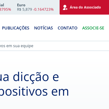
ial
Euro
Área do Associado
18795%
R$ 5,879
-0.164723%
PUBLICAÇÕES
NOTÍCIAS
CONTATO
ASSOCIE-SE
ivos em sua equipe
ua dicção e
 positivos em