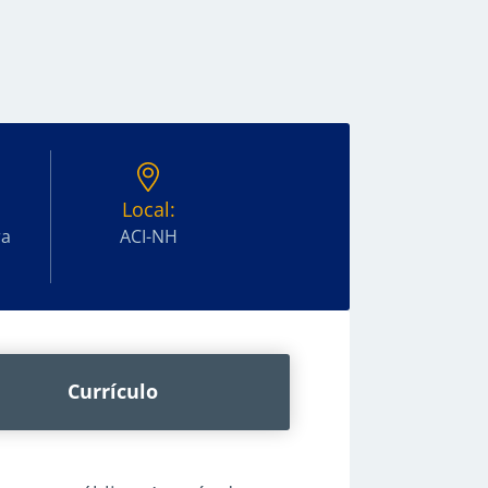
Local:
ra
ACI-NH
Currículo