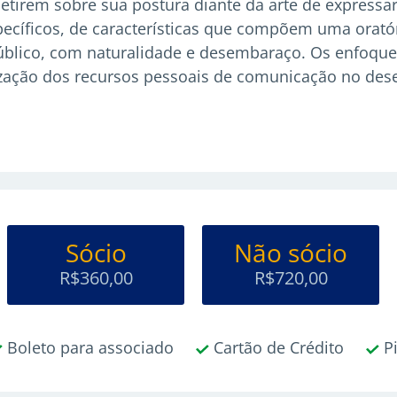
fletirem sobre sua postura diante da arte de expressa
ecíficos, de características que compõem uma oratóri
blico, com naturalidade e desembaraço. Os enfoques
lização dos recursos pessoais de comunicação no des
Sócio
Não sócio
R$360,00
R$720,00
Boleto para associado
Cartão de Crédito
Pi