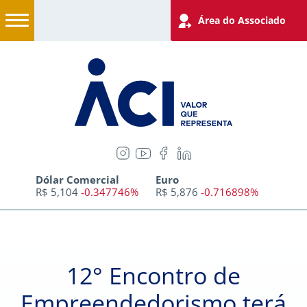
Área do Associado
Dólar Comercial
Euro
R$ 5,104
-0.347746%
R$ 5,876
-0.716898%
12° Encontro de
Empreendedorismo terá