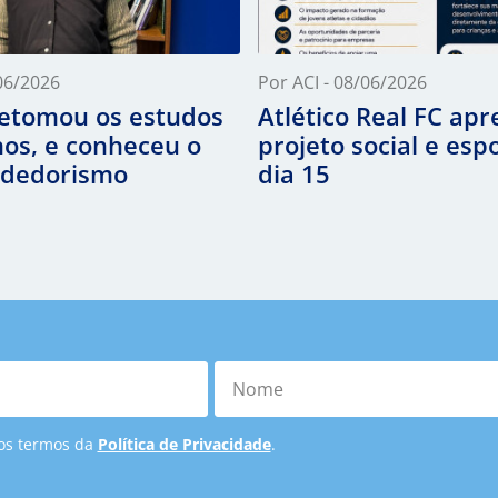
/06/2026
Por ACI - 08/06/2026
retomou os estudos
Atlético Real FC ap
nos, e conheceu o
projeto social e esp
dedorismo
dia 15
Nome
 os termos da
Política de Privacidade
.