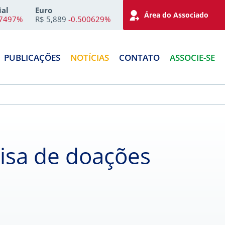
ial
Euro
Área do Associado
67497%
R$ 5,889
-0.500629%
PUBLICAÇÕES
NOTÍCIAS
CONTATO
ASSOCIE-SE
isa de doações