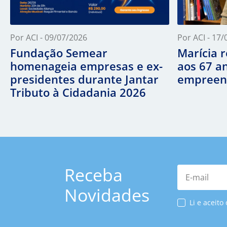
Por ACI - 09/07/2026
Por ACI - 17
Fundação Semear
Marícia 
homenageia empresas e ex-
aos 67 a
presidentes durante Jantar
empreen
Tributo à Cidadania 2026
Receba
E-mail
Novidades
Li e aceito