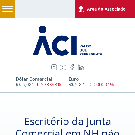
Área do Associado
Dólar Comercial
Euro
R$ 5,081
-0.573398%
R$ 5,871
-0.000004%
Escritório da Junta
Comercial em NH não