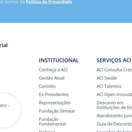
 os termos da
Política de Privacidade
.
ial
INSTITUCIONAL
SERVIÇOS ACI
Conheça a ACI
ACI Consulta Créd
Gestão Atual
ACI Saúde
Comitês
ACI Talentos
Ex-Presidentes
ACI Open Innovat
Representações
Desconto em
tro -
Instituições de E
Fundação Semear
Atendimento Jurí
Fundação
Fundamental
Guia de Descont