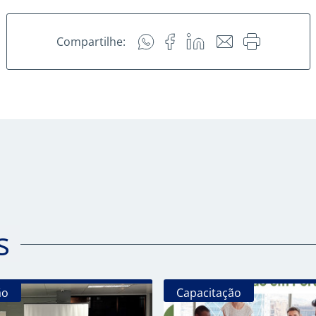
Compartilhe:
s
ão
Capacitação