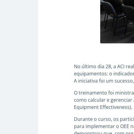
No último dia 28, a ACI rea
equipamentos: o indicador
A iniciativa foi um sucess
O treinamento foi ministra
como calcular e gerenciar 
Equipment Effectiveness).
Durante o curso, os part
para implementar o OEE n
demonstrou que, com orga