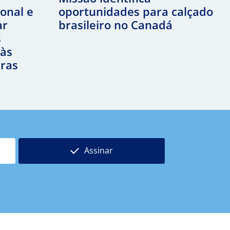
ional e
oportunidades para calçado
ar
brasileiro no Canadá
s
 às
iras
Assinar