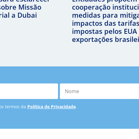
sobre Missão
cooperação instituc
ial a Dubai
medidas para mitig
impactos das tarifa
impostas pelos EUA
exportações brasile
Nome
 os termos da
Política de Privacidade
.