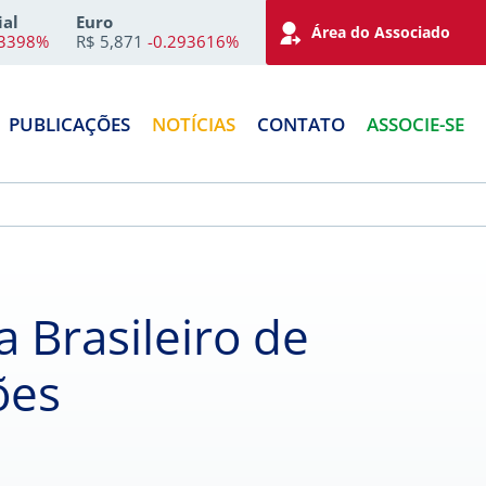
ial
Euro
Área do Associado
73398%
R$ 5,871
-0.293616%
PUBLICAÇÕES
NOTÍCIAS
CONTATO
ASSOCIE-SE
Brasileiro de
ões