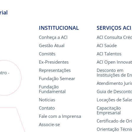
ial
INSTITUCIONAL
SERVIÇOS ACI
Conheça a ACI
ACI Consulta Créd
Gestão Atual
ACI Saúde
Comitês
ACI Talentos
Ex-Presidentes
ACI Open Innovat
Representações
Desconto em
tro -
Instituições de E
Fundação Semear
Atendimento Jurí
Fundação
Fundamental
Guia de Descont
Notícias
Locações de Sala
Contato
Capacitação
Empresarial
Fale com a Imprensa
Certificado de O
Associe-se
Orientação Técni