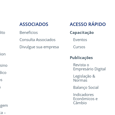
ASSOCIADOS
ACESSO RÁPIDO
ito
Benefícios
Capacitação
Consulta Associados
Eventos
Divulgue sua empresa
Cursos
ion
Publicações
Revista o
nsino
Empresário Digital
dico
Legislação &
os
Normas
s
Balanço Social
Indicadores
Econômicos e
Câmbio
rigem
ca –